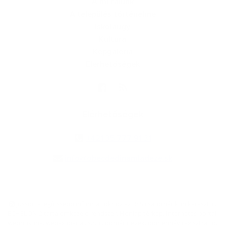
A mi falunk
A település történelme
Iskolaügy
Kultúra
Képgaléria
Elérhetőségek
Elérhetőségek
+421 35 777 91 31
info@obecdedinamladeze.sk
jusson a legfrissebb információkhoz az RSS csatornánkon keresztűl
,
ECHELON 2 tartalomkezelő rendszer,
Honlap térkép
,
Internetes portál
,
webhosting
,
webex.digital, s.r.o.
,
doménnevek
,
doménnév regisztráció
,