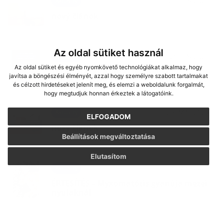
24. JÚN 2026
Aktuality
nový článok
Az oldal sütiket használ
03. JÚN 2026
Aktuality
Az oldal sütiket és egyéb nyomkövető technológiákat alkalmaz, hogy
Tájékoztatás a gútai bölcsődei
javítsa a böngészési élményét, azzal hogy személyre szabott tartalmakat
beíratkozásról
és célzott hirdetéseket jelenít meg, és elemzi a weboldalunk forgalmát,
hogy megtudjuk honnan érkeztek a látogatóink.
25. MÁJ 2026
Aktuality
ELFOGADOM
nový článok
Beállítások megváltoztatása
Elutasítom
14. MÁJ 2026
Aktuality
ÉRTESÍTÉS – Myxomatózis gyanúja mezei
nyulaknál