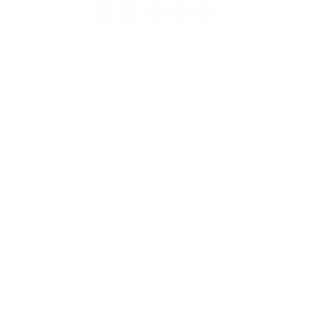
1
2
3
4
>
Írjon nekünk
Keresztnév
Vezetéknév
E-mail cím
*
Keresztnév:
*
Vezetéknév:
*
E-mail cím:
Üzenetének szövege...
*
Üzenetének szövege: