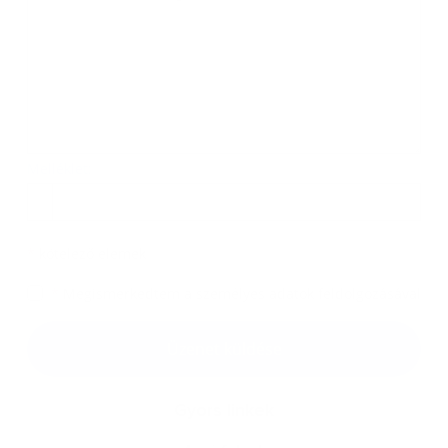
Melléklet:
Melléklet
*
kötelező elemek
*
Megismerkedtem a
személyes adatok feldolgozásával
Google reCaptcha Response
Üzenet küldése
Gyors linkek