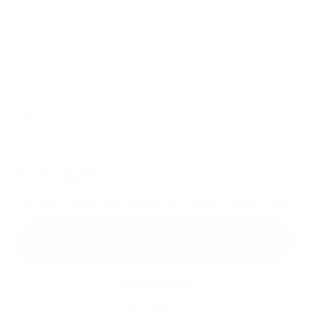
Melléklet:
Melléklet
*
kötelező elemek
*
Megismerkedtem a
személyes adatok feldolgozásával
Google reCaptcha Response
Üzenet küldése
Gyors linkek