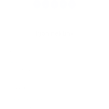
1
2
3
4
>
Írjon nekünk
Keresztnév
Vezetéknév
E-mail cím
*
Keresztnév:
*
Vezetéknév:
*
E-mail cím:
Üzenetének szövege...
*
Üzenetének szövege: