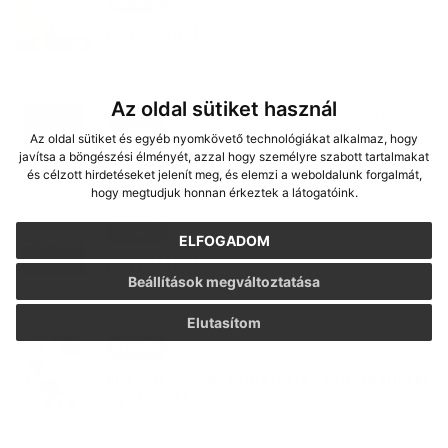
24. JÚN 2026
Aktuality
nový článok
Az oldal sütiket használ
03. JÚN 2026
Aktuality
Az oldal sütiket és egyéb nyomkövető technológiákat alkalmaz, hogy
Tájékoztatás a gútai bölcsődei
javítsa a böngészési élményét, azzal hogy személyre szabott tartalmakat
beíratkozásról
és célzott hirdetéseket jelenít meg, és elemzi a weboldalunk forgalmát,
hogy megtudjuk honnan érkeztek a látogatóink.
25. MÁJ 2026
Aktuality
ELFOGADOM
nový článok
Beállítások megváltoztatása
Elutasítom
14. MÁJ 2026
Aktuality
ÉRTESÍTÉS – Myxomatózis gyanúja mezei
nyulaknál