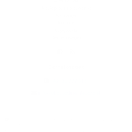
A mi falunk
A település történelme
Iskolaügy
Kultúra
Képgaléria
Elérhetőségek
Elérhetőségek
+421 35 777 91 31
info@obecdedinamladeze.sk
jusson a legfrissebb információkhoz az RSS csatornánkon keresztűl
,
ECHELON 2 tartalomkezelő rendszer,
Honlap térkép
,
Internetes portál
,
webhosting
,
webex.digital, s.r.o.
,
doménnevek
,
doménnév regisztráció
,