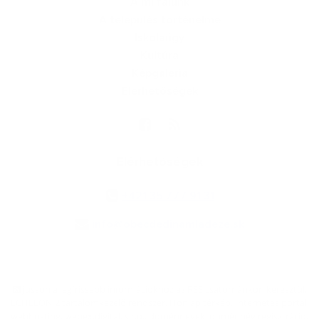
A mi falunk
A település történelme
Iskolaügy
Kultúra
Képgaléria
Elérhetőségek
Elérhetőségek
+421 35 777 91 31
info@obecdedinamladeze.sk
jusson a legfrissebb információkhoz az RSS csatornánkon keresztűl
,
ECHELON 2 tartalomkezelő rendszer,
Honlap térkép
,
Internetes portál
,
webhosting
,
webex.digital, s.r.o.
,
doménnevek
,
doménnév regisztráció
,