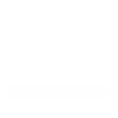
Melléklet:
Melléklet
*
kötelező elemek
*
Megismerkedtem a
személyes adatok feldolgozásával
Google reCaptcha Response
Üzenet küldése
Gyors linkek