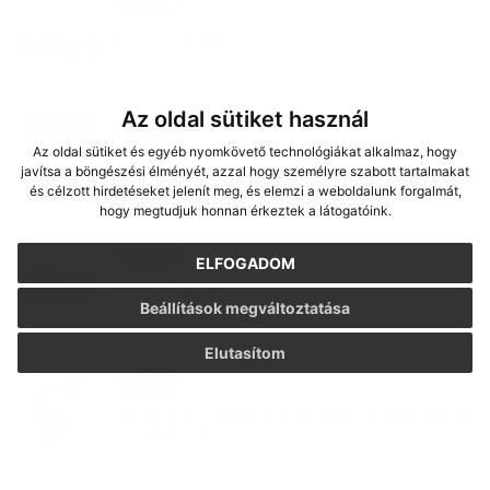
24. JÚN 2026
Aktuality
nový článok
Az oldal sütiket használ
03. JÚN 2026
Aktuality
Az oldal sütiket és egyéb nyomkövető technológiákat alkalmaz, hogy
Tájékoztatás a gútai bölcsődei
javítsa a böngészési élményét, azzal hogy személyre szabott tartalmakat
beíratkozásról
és célzott hirdetéseket jelenít meg, és elemzi a weboldalunk forgalmát,
hogy megtudjuk honnan érkeztek a látogatóink.
25. MÁJ 2026
Aktuality
ELFOGADOM
nový článok
Beállítások megváltoztatása
Elutasítom
14. MÁJ 2026
Aktuality
ÉRTESÍTÉS – Myxomatózis gyanúja mezei
nyulaknál