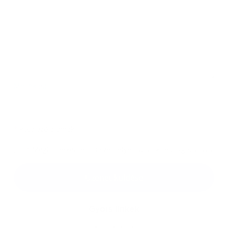
Melléklet:
Melléklet
*
kötelező elemek
*
Megismerkedtem a
személyes adatok feldolgozásával
Google reCaptcha Response
Üzenet küldése
Gyors linkek