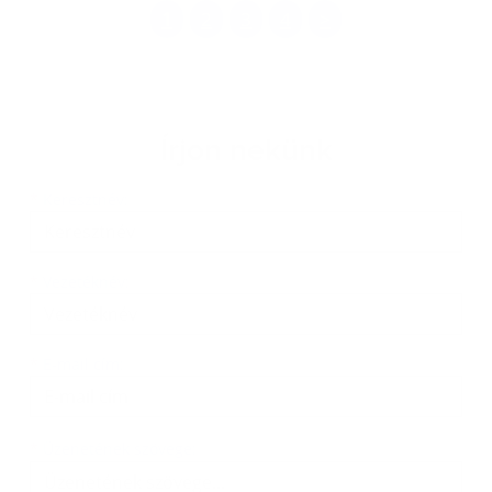
1
2
3
4
>
Írjon nekünk
Keresztnév
Vezetéknév
E-mail cím
*
Keresztnév:
*
Vezetéknév:
*
E-mail cím:
Üzenetének szövege...
*
Üzenetének szövege: