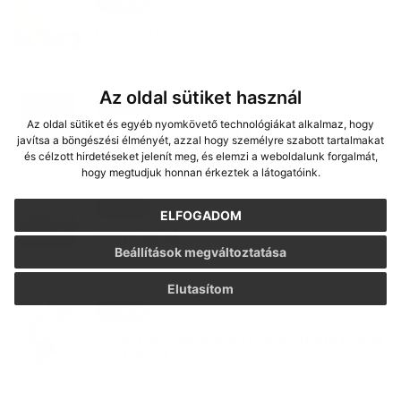
24. JÚN 2026
Aktuality
nový článok
Az oldal sütiket használ
03. JÚN 2026
Aktuality
Az oldal sütiket és egyéb nyomkövető technológiákat alkalmaz, hogy
Tájékoztatás a gútai bölcsődei
javítsa a böngészési élményét, azzal hogy személyre szabott tartalmakat
beíratkozásról
és célzott hirdetéseket jelenít meg, és elemzi a weboldalunk forgalmát,
hogy megtudjuk honnan érkeztek a látogatóink.
25. MÁJ 2026
Aktuality
ELFOGADOM
nový článok
Beállítások megváltoztatása
Elutasítom
14. MÁJ 2026
Aktuality
ÉRTESÍTÉS – Myxomatózis gyanúja mezei
nyulaknál