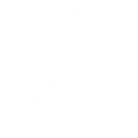
A mi falunk
A település történelme
Iskolaügy
Kultúra
Képgaléria
Elérhetőségek
Elérhetőségek
+421 35 777 91 31
info@obecdedinamladeze.sk
jusson a legfrissebb információkhoz az RSS csatornánkon keresztűl
,
ECHELON 2 tartalomkezelő rendszer,
Honlap térkép
,
Internetes portál
,
webhosting
,
webex.digital, s.r.o.
,
doménnevek
,
doménnév regisztráció
,