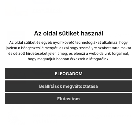
24. JÚN 2026
Aktuality
nový článok
Az oldal sütiket használ
03. JÚN 2026
Aktuality
Az oldal sütiket és egyéb nyomkövető technológiákat alkalmaz, hogy
Tájékoztatás a gútai bölcsődei
javítsa a böngészési élményét, azzal hogy személyre szabott tartalmakat
beíratkozásról
és célzott hirdetéseket jelenít meg, és elemzi a weboldalunk forgalmát,
hogy megtudjuk honnan érkeztek a látogatóink.
25. MÁJ 2026
Aktuality
ELFOGADOM
nový článok
Beállítások megváltoztatása
Elutasítom
14. MÁJ 2026
Aktuality
ÉRTESÍTÉS – Myxomatózis gyanúja mezei
nyulaknál