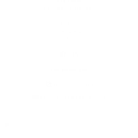
A mi falunk
A település történelme
Iskolaügy
Kultúra
Képgaléria
Elérhetőségek
Elérhetőségek
+421 35 777 91 31
info@obecdedinamladeze.sk
jusson a legfrissebb információkhoz az RSS csatornánkon keresztűl
,
ECHELON 2 tartalomkezelő rendszer,
Honlap térkép
,
Internetes portál
,
webhosting
,
webex.digital, s.r.o.
,
doménnevek
,
doménnév regisztráció
,