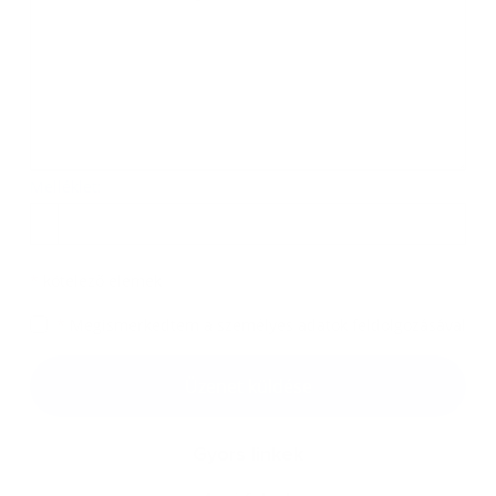
Melléklet:
Melléklet
*
kötelező elemek
*
Megismerkedtem a
személyes adatok feldolgozásával
Google reCaptcha Response
Üzenet küldése
Gyors linkek