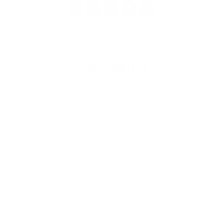
1
2
3
4
>
Írjon nekünk
Keresztnév
Vezetéknév
E-mail cím
*
Keresztnév:
*
Vezetéknév:
*
E-mail cím:
Üzenetének szövege...
*
Üzenetének szövege: