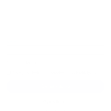
Melléklet:
Melléklet
*
kötelező elemek
*
Megismerkedtem a
személyes adatok feldolgozásával
Google reCaptcha Response
Üzenet küldése
Gyors linkek