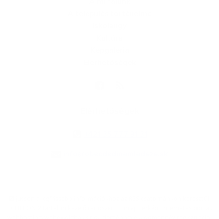
A mi falunk
A település történelme
Iskolaügy
Kultúra
Képgaléria
Elérhetőségek
Elérhetőségek
+421 35 777 91 31
info@obecdedinamladeze.sk
jusson a legfrissebb információkhoz az RSS csatornánkon keresztűl
,
ECHELON 2 tartalomkezelő rendszer,
Honlap térkép
,
Internetes portál
,
webhosting
,
webex.digital, s.r.o.
,
doménnevek
,
doménnév regisztráció
,