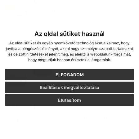
24. JÚN 2026
Aktuality
nový článok
Az oldal sütiket használ
03. JÚN 2026
Aktuality
Az oldal sütiket és egyéb nyomkövető technológiákat alkalmaz, hogy
Tájékoztatás a gútai bölcsődei
javítsa a böngészési élményét, azzal hogy személyre szabott tartalmakat
beíratkozásról
és célzott hirdetéseket jelenít meg, és elemzi a weboldalunk forgalmát,
hogy megtudjuk honnan érkeztek a látogatóink.
25. MÁJ 2026
Aktuality
ELFOGADOM
nový článok
Beállítások megváltoztatása
Elutasítom
14. MÁJ 2026
Aktuality
ÉRTESÍTÉS – Myxomatózis gyanúja mezei
nyulaknál