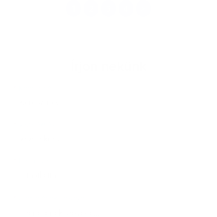
1
2
3
4
>
Írjon nekünk
Keresztnév
Vezetéknév
E-mail cím
*
Keresztnév:
*
Vezetéknév:
*
E-mail cím:
Üzenetének szövege...
*
Üzenetének szövege: