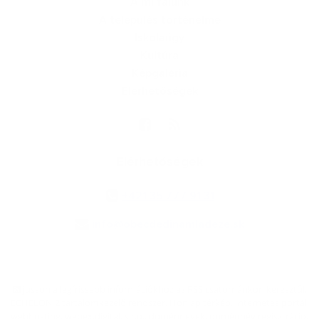
A mi falunk
A település történelme
Iskolaügy
Kultúra
Képgaléria
Elérhetőségek
Elérhetőségek
+421 35 777 91 31
info@obecdedinamladeze.sk
jusson a legfrissebb információkhoz az RSS csatornánkon keresztűl
,
ECHELON 2 tartalomkezelő rendszer,
Honlap térkép
,
Internetes portál
,
webhosting
,
webex.digital, s.r.o.
,
doménnevek
,
doménnév regisztráció
,