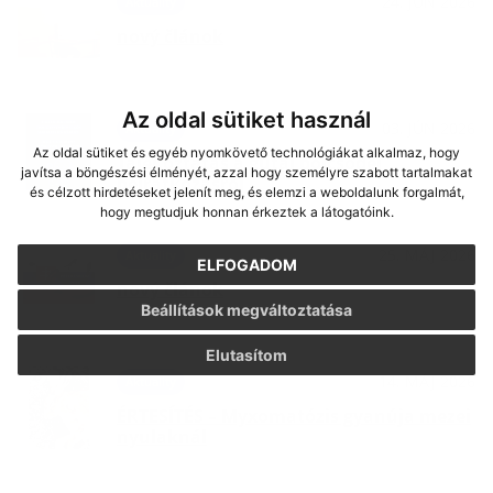
24. JÚN 2026
Aktuality
nový článok
Az oldal sütiket használ
03. JÚN 2026
Aktuality
Az oldal sütiket és egyéb nyomkövető technológiákat alkalmaz, hogy
Tájékoztatás a gútai bölcsődei
javítsa a böngészési élményét, azzal hogy személyre szabott tartalmakat
beíratkozásról
és célzott hirdetéseket jelenít meg, és elemzi a weboldalunk forgalmát,
hogy megtudjuk honnan érkeztek a látogatóink.
25. MÁJ 2026
Aktuality
ELFOGADOM
nový článok
Beállítások megváltoztatása
Elutasítom
14. MÁJ 2026
Aktuality
ÉRTESÍTÉS – Myxomatózis gyanúja mezei
nyulaknál