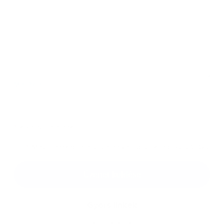
Melléklet:
Melléklet
*
kötelező elemek
*
Megismerkedtem a
személyes adatok feldolgozásával
Google reCaptcha Response
Üzenet küldése
Gyors linkek