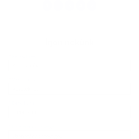
1
2
3
4
>
Írjon nekünk
Keresztnév
Vezetéknév
E-mail cím
*
Keresztnév:
*
Vezetéknév:
*
E-mail cím:
Üzenetének szövege...
*
Üzenetének szövege: