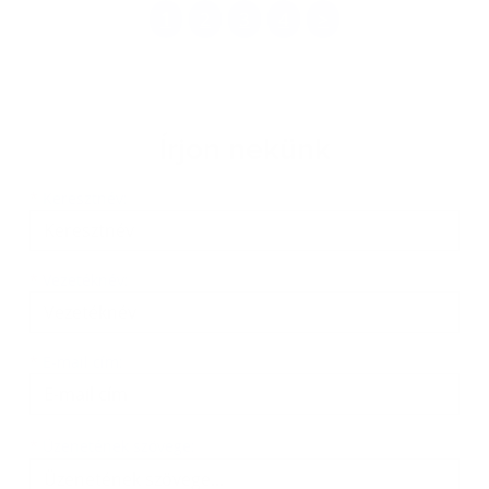
1
2
3
4
>
Írjon nekünk
Keresztnév
Vezetéknév
E-mail cím
*
Keresztnév:
*
Vezetéknév:
*
E-mail cím:
Üzenetének szövege...
*
Üzenetének szövege: