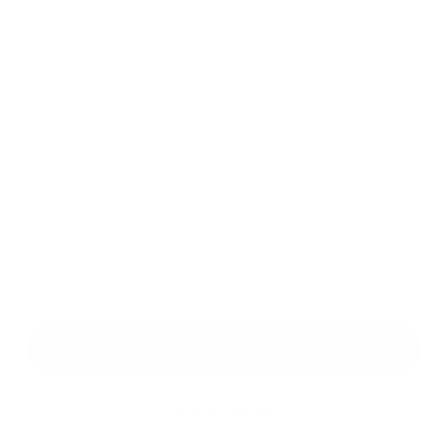
Melléklet:
Melléklet
*
kötelező elemek
*
Megismerkedtem a
személyes adatok feldolgozásával
Google reCaptcha Response
Üzenet küldése
Gyors linkek