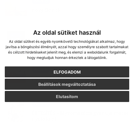
24. JÚN 2026
Aktuality
nový článok
Az oldal sütiket használ
03. JÚN 2026
Aktuality
Az oldal sütiket és egyéb nyomkövető technológiákat alkalmaz, hogy
Tájékoztatás a gútai bölcsődei
javítsa a böngészési élményét, azzal hogy személyre szabott tartalmakat
beíratkozásról
és célzott hirdetéseket jelenít meg, és elemzi a weboldalunk forgalmát,
hogy megtudjuk honnan érkeztek a látogatóink.
25. MÁJ 2026
Aktuality
ELFOGADOM
nový článok
Beállítások megváltoztatása
Elutasítom
14. MÁJ 2026
Aktuality
ÉRTESÍTÉS – Myxomatózis gyanúja mezei
nyulaknál