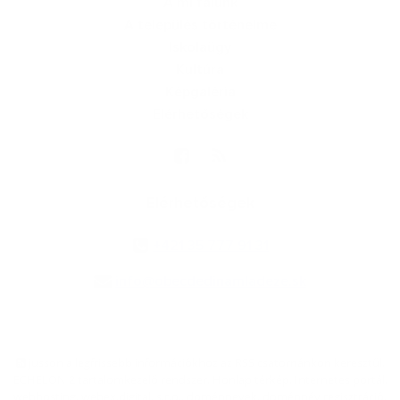
A mi falunk
A település történelme
Iskolaügy
Kultúra
Képgaléria
Elérhetőségek
Elérhetőségek
+421 35 777 91 31
info@obecdedinamladeze.sk
jusson a legfrissebb információkhoz az RSS csatornánkon keresztűl
,
ECHELON 2 tartalomkezelő rendszer,
Honlap térkép
,
Internetes portál
,
webhosting
,
webex.digital, s.r.o.
,
doménnevek
,
doménnév regisztráció
,