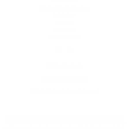
A mi falunk
A település történelme
Iskolaügy
Kultúra
Képgaléria
Elérhetőségek
Elérhetőségek
+421 35 777 91 31
info@obecdedinamladeze.sk
jusson a legfrissebb információkhoz az RSS csatornánkon keresztűl
,
ECHELON 2 tartalomkezelő rendszer,
Honlap térkép
,
Internetes portál
,
webhosting
,
webex.digital, s.r.o.
,
doménnevek
,
doménnév regisztráció
,