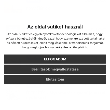
24. JÚN 2026
Aktuality
nový článok
Az oldal sütiket használ
03. JÚN 2026
Aktuality
Az oldal sütiket és egyéb nyomkövető technológiákat alkalmaz, hogy
Tájékoztatás a gútai bölcsődei
javítsa a böngészési élményét, azzal hogy személyre szabott tartalmakat
beíratkozásról
és célzott hirdetéseket jelenít meg, és elemzi a weboldalunk forgalmát,
hogy megtudjuk honnan érkeztek a látogatóink.
25. MÁJ 2026
Aktuality
ELFOGADOM
nový článok
Beállítások megváltoztatása
Elutasítom
14. MÁJ 2026
Aktuality
ÉRTESÍTÉS – Myxomatózis gyanúja mezei
nyulaknál