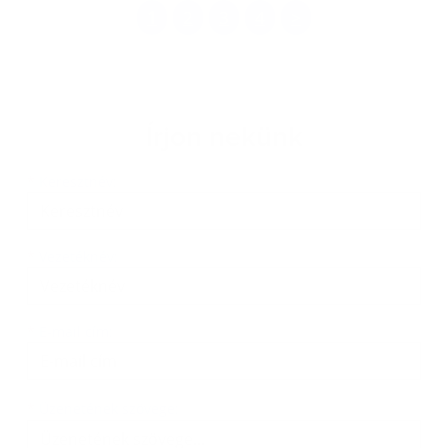
1
2
3
4
>
Írjon nekünk
Keresztnév
Vezetéknév
E-mail cím
*
Keresztnév:
*
Vezetéknév:
*
E-mail cím:
Üzenetének szövege...
*
Üzenetének szövege: