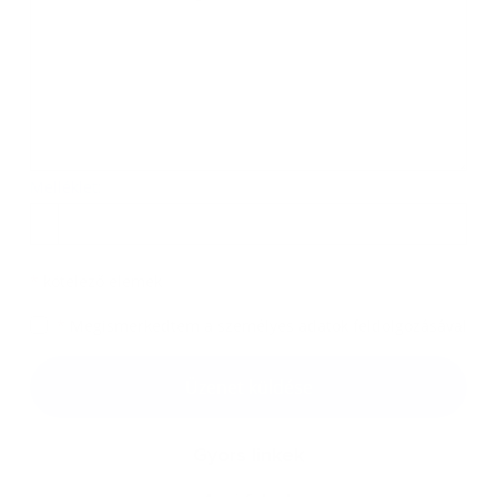
Melléklet:
Melléklet
*
kötelező elemek
*
Megismerkedtem a
személyes adatok feldolgozásával
Google reCaptcha Response
Üzenet küldése
Gyors linkek