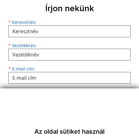
Írjon nekünk
Keresztnév
Vezetéknév
E-mail cím
*
Keresztnév:
*
Vezetéknév:
*
E-mail cím:
Üzenetének szövege...
*
Üzenetének szövege:
Az oldal sütiket használ