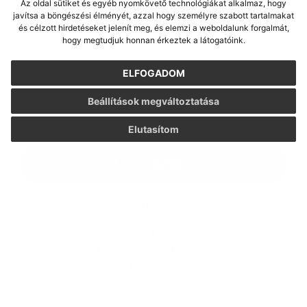
Az oldal sütiket és egyéb nyomkövető technológiákat alkalmaz, hogy
javítsa a böngészési élményét, azzal hogy személyre szabott tartalmakat
és célzott hirdetéseket jelenít meg, és elemzi a weboldalunk forgalmát,
Melléklet:
hogy megtudjuk honnan érkeztek a látogatóink.
Melléklet
ELFOGADOM
*
kötelező elemek
Beállítások megváltoztatása
*
Megismerkedtem a
személyes adatok feldolgozásával
Elutasítom
Google reCaptcha Response
Üzenet küldése
Gyors linkek
A mi falunk
A település történelme
Iskolaügy
Kultúra
Képgaléria