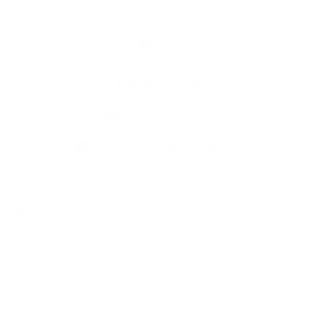
Elérhetőségek
Elérhetőségek
+421 35 777 91 31
info@obecdedinamladeze.sk
jusson a legfrissebb információkhoz az RSS csatornánkon keresztűl
,
ECHELON 2 tartalomkezelő rendszer,
Honlap térkép
,
Internetes portál
,
webhosting
,
webex.digital, s.r.o.
,
doménnevek
,
doménnév regisztráció
,
cég webex.digital, s.r.o.
,
műszaki üzemeltető
A legutolsó frissítés időpontja:
10.08.2026
Nyomtatás
|
Hozzáférési nyilatkozat