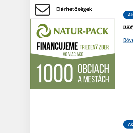
Elérhetőségek
Ak
nov
Bőv
Ak