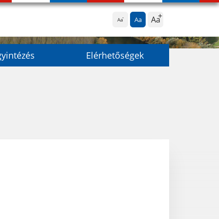
Aa
Aa
Aa
yintézés
Elérhetőségek