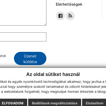
Elérhetőségek
Google reCaptcha Response
Üzenet
atok
küldése
Az oldal sütiket használ
ütiket és egyéb nyomkövető technológiákat alkalmaz, hogy javítsa a
on
zzal hogy személyre szabott tartalmakat és célzott hirdetéseket jel
webdesign
|
i a weboldalunk forgalmát, hogy megtudjuk honnan érkeztek a látoga
ELFOGADOM
Beállítások megváltoztatása
Elutasítom