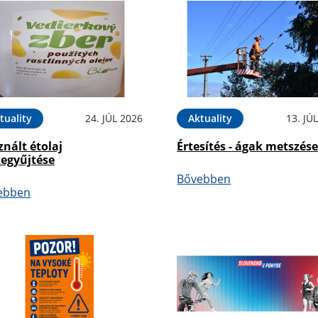
tuality
24. JÚL 2026
Aktuality
13. JÚ
nált étolaj
Értesítés - ágak metszés
zegyűjtése
Bővebben
ebben