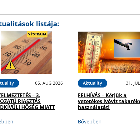
ualitások listája:
tuality
05. AUG 2026
Aktuality
31. JÚ
YELMEZTETÉS – 3.
FELHÍVÁS – Kérjük a
OZATÚ RIASZTÁS
vezetékes ivóvíz takarék
DKÍVÜLI HŐSÉG MIATT
használatát!
ebben
Bővebben