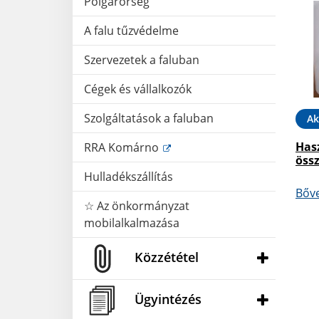
Polgárőrség
A falu tűzvédelme
Szervezetek a faluban
Cégek és vállalkozók
Szolgáltatások a faluban
Ak
Hasz
RRA Komárno
öss
Hulladékszállítás
Bőv
☆ Az önkormányzat
mobilalkalmazása
Közzététel
Ügyintézés