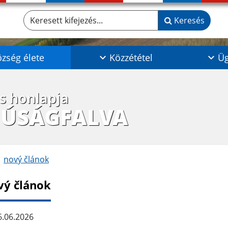
Keresett kifejezés...
Keresés
zség élete
Közzététel
Üg
os honlapja
JÚSÁGFALVA
nový článok
vý článok
.06.2026