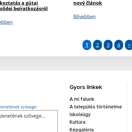
koztatás a gútai
nový článok
sődei beíratkozásról
Bővebben
ebben
1
2
3
4
>
Gyors linkek
A mi falunk
Üzenetének szövege...
enetének szövege:
A település történelme
Iskolaügy
Kultúra
Képgaléria