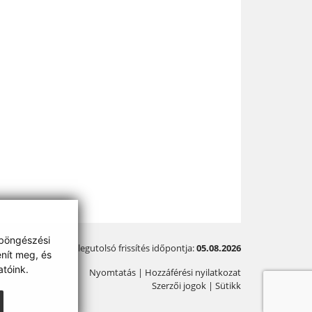
 böngészési
A legutolsó frissítés időpontja:
05.08.2026
enít meg, és
tóink.
Nyomtatás
|
Hozzáférési nyilatkozat
Szerzői jogok
|
Sütikk