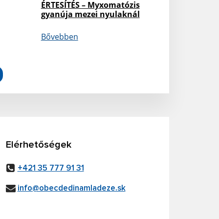
ÉRTESÍTÉS – Myxomatózis
gyanúja mezei nyulaknál
Bővebben
Elérhetőségek
+421 35 777 91 31
info@obecdedinamladeze.sk