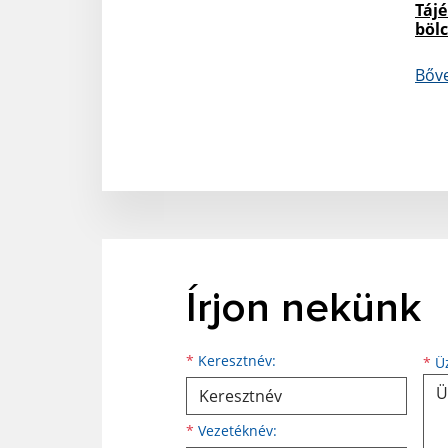
Tájé
bölc
Bőv
Írjon nekünk
Keresztnév
Vezetéknév
E-mail cím
*
Keresztnév:
*
Üz
*
Vezetéknév: