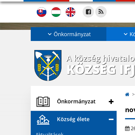
Önkormányzat
Kö
A község hivatal
KÖZSÉG IF
Önkormányzat
no
Község élete
26
Aktualitások