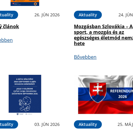
tuality
26. JÚN 2026
Aktuality
24. JÚ
ý článok
Mozgásban Szlovákia – A
sport, a mozgás és az
egészséges életmód nem
ebben
hete
Bővebben
tuality
03. JÚN 2026
Aktuality
25. MÁJ