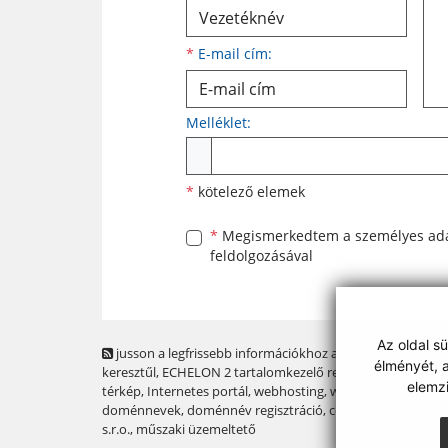
*
E-mail cím:
Melléklet:
Melléklet
*
kötelező elemek
*
Megismerkedtem a
személyes ad
feldolgozásával
Az oldal s
jusson a legfrissebb információkhoz az RSS csatornánk
élményét, a
keresztűl
, ECHELON 2 tartalomkezelő rendszer,
Honlap
elemz
térkép
,
Internetes portál
,
webhosting
,
webex.digital, s.r.o.
,
doménnevek
,
doménnév regisztráció
,
cég webex.digital,
s.r.o.
,
műszaki üzemeltető