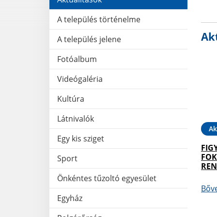
A település történelme
Akt
A település jelene
Fotóalbum
Videógaléria
Kultúra
Látnivalók
Ak
Egy kis sziget
FIG
FOK
Sport
REN
Önkéntes tűzoltó egyesület
Bőv
Egyház