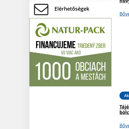
nov
Elérhetőségek
Bőv
Ak
Tájé
bölc
Bőv