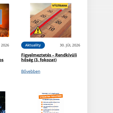
L 2026
Aktuality
30. JÚL 2026
Figyelmeztetés – Rendkívüli
os
hőség (3. fokozat)
Bővebben