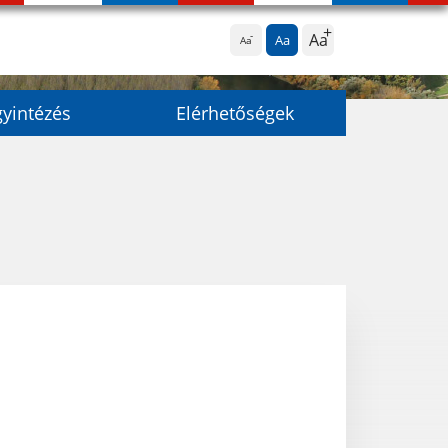
Aa
Aa
Aa
yintézés
Elérhetőségek