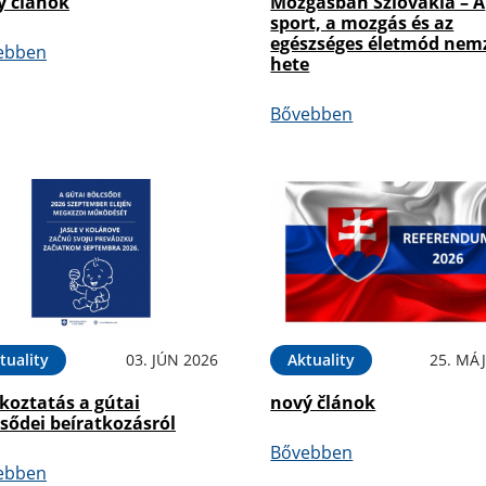
ý článok
Mozgásban Szlovákia – A
sport, a mozgás és az
egészséges életmód nem
ebben
hete
Bővebben
tuality
03. JÚN 2026
Aktuality
25. MÁJ
koztatás a gútai
nový článok
sődei beíratkozásról
Bővebben
ebben