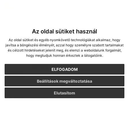
24. JÚN 2026
Aktuality
nový článok
Az oldal sütiket használ
03. JÚN 2026
Aktuality
Az oldal sütiket és egyéb nyomkövető technológiákat alkalmaz, hogy
Tájékoztatás a gútai bölcsődei
javítsa a böngészési élményét, azzal hogy személyre szabott tartalmakat
beíratkozásról
és célzott hirdetéseket jelenít meg, és elemzi a weboldalunk forgalmát,
hogy megtudjuk honnan érkeztek a látogatóink.
25. MÁJ 2026
Aktuality
ELFOGADOM
nový článok
Beállítások megváltoztatása
Elutasítom
14. MÁJ 2026
Aktuality
ÉRTESÍTÉS – Myxomatózis gyanúja mezei
nyulaknál