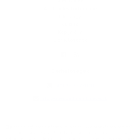
A mi falunk
A település történelme
Iskolaügy
Kultúra
Képgaléria
Elérhetőségek
Elérhetőségek
+421 35 777 91 31
info@obecdedinamladeze.sk
jusson a legfrissebb információkhoz az RSS csatornánkon keresztűl
,
ECHELON 2 tartalomkezelő rendszer,
Honlap térkép
,
Internetes portál
,
webhosting
,
webex.digital, s.r.o.
,
doménnevek
,
doménnév regisztráció
,