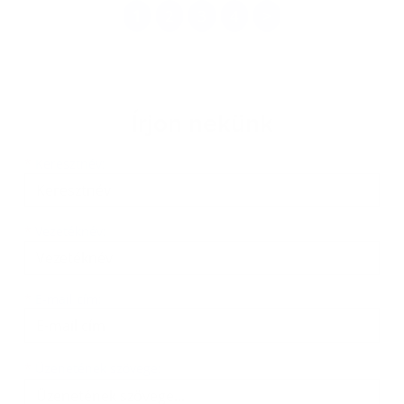
1
2
3
4
>
Írjon nekünk
Keresztnév
Vezetéknév
E-mail cím
*
Keresztnév:
*
Vezetéknév:
*
E-mail cím:
Üzenetének szövege...
*
Üzenetének szövege: