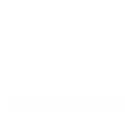
Melléklet:
Melléklet
*
kötelező elemek
*
Megismerkedtem a
személyes adatok feldolgozásával
Google reCaptcha Response
Üzenet küldése
Gyors linkek