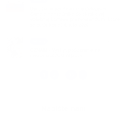
Doručenie oznámenia o delegovaní
člena a náhradníka do okrskovej
volebnej komisie pre referendum, ktoré
sa bude konať 4. júla 2026
14. MÁJ 2026
Aktuality
OZNAM – Výskyt podozrenia na
myxomatózu u zajacov
1
2
33
>
...
Napíšte nám
Meno
Priezvisko
E-mailová adresa
*
Meno: