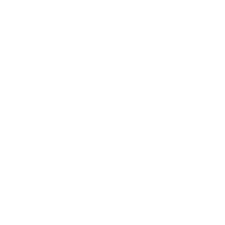
*
Priezvisko:
*
E-mailová adresa:
Text vašej správy...
*
Text vašej správy:
Príloha:
Príloha