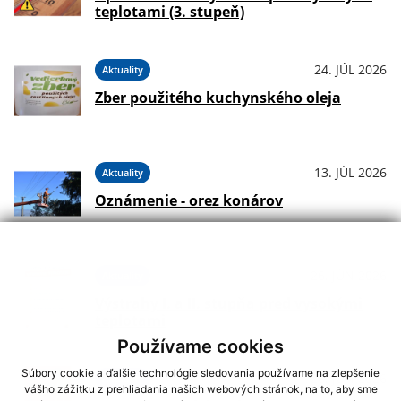
teplotami (3. stupeň)
24. JÚL 2026
Aktuality
Zber použitého kuchynského oleja
13. JÚL 2026
Aktuality
Oznámenie - orez konárov
26. JÚN 2026
Aktuality
Výstrahy I. a II. stupňa pred vysokými
teplotami
Používame cookies
Súbory cookie a ďalšie technológie sledovania používame na zlepšenie
26. JÚN 2026
Aktuality
vášho zážitku z prehliadania našich webových stránok, na to, aby sme