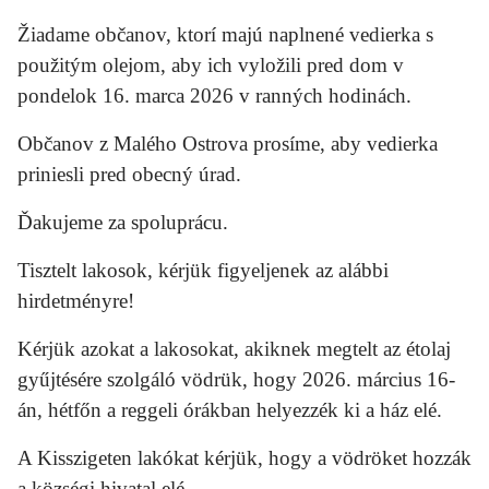
Žiadame občanov, ktorí majú naplnené vedierka s
použitým olejom, aby ich vyložili pred dom v
pondelok 16. marca 2026 v ranných hodinách.
Občanov z Malého Ostrova prosíme, aby vedierka
priniesli pred obecný úrad.
Ďakujeme za spoluprácu.
Tisztelt lakosok, kérjük figyeljenek az alábbi
hirdetményre!
Kérjük azokat a lakosokat, akiknek megtelt az étolaj
gyűjtésére szolgáló vödrük, hogy 2026. március 16-
án, hétfőn a reggeli órákban helyezzék ki a ház elé.
A Kisszigeten lakókat kérjük, hogy a vödröket hozzák
a községi hivatal elé.