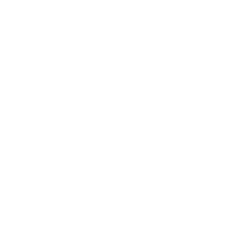
*
povinné položky
*
Oboznámil som sa so
spracúvaním osobných údajov
Google reCaptcha Response
Odoslať správu
Rýchle odkazy
O obci
História
Školstvo
Kultúra
Fotogaléria
Kontakty