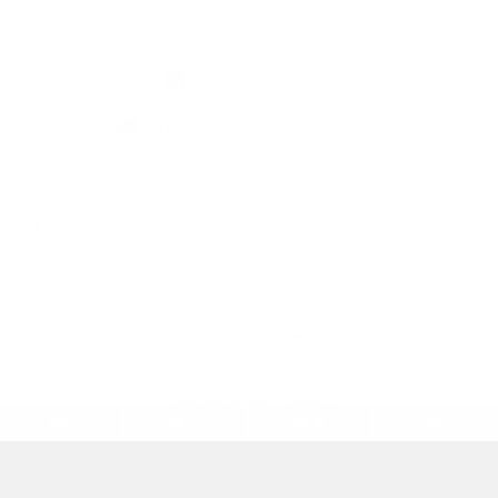
Kontaktné informácie
+421 35 777 91 31
info@obecdedinamladeze.sk
využite možnosť získavania aktuálnych informácií s využitím RSS
,
CMS systém (redakčný) systém ECHELON 2,
Mapa stránok
,
web portál
,
webhosting
,
webex.digital, s.r.o.
,
domény
,
registrácia domény
,
spoločnosť webex.digital, s.r.o.
,
technický prevádzkovateľ
Posledná aktualizácia:
05.08.2026
Vytlačiť stránku
|
Vyhlásenie o prístupnosti
Autorské práva
|
Cookies
.
.
.
.
.
.
webdesign
|