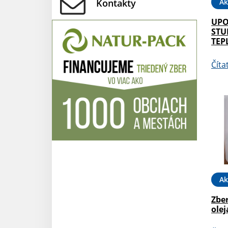
Ak
Kontakty
UPO
STU
TEP
Číta
Ak
Zbe
olej