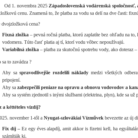
Od 1. novembra 2025
Západoslovenská vodárenská spoločnosť, a
ložkovú cenu. Znamená to, že platba za vodu sa delí na dve časti: fixnú
e dvojzložková cena?
Fixná zložka
– pevná ročná platba, ktorú zaplatíte bez ohľadu na to,
vodomera. Túto časť platia aj tí, ktorí vodu vôbec nepoužívajú.
Variabilná zložka
– platba za skutočnú spotrebu vody, ako doteraz –
 sa to zavádza ?
Aby sa
spravodlivejšie rozdelili náklady
medzi všetkých odberat
pripojení.
Aby sa
zabezpečili peniaze na opravu a obnovu vodovodov a kanal
Aby sa systém zjednotil s inými službami (elektrina, plyn), kde sa u
 a kéttételes vízdíj?
025. november 1-től a
Nyugat-szlovákiai Vízművek
bevezette az új dí
Fix díj –
Ez egy éves alapdíj, amit akkor is fizetni kell, ha egyálta
számítják ki.