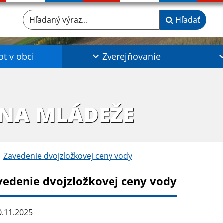
Hľadaný výraz...
Hľadať
ot v obci
Zverejňovanie
INA MLÁDEŽE
Zavedenie dvojzložkovej ceny vody
vedenie dvojzložkovej ceny vody
.11.2025