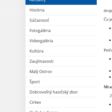
História
dvojz
Čo j
Súčasnosť
Fotogaléria
Videogaléria
Prečo
Kultúra
Zaujímavosti
Malý Ostrov
Šport
Mi az
Dobrovoľný hasičský zbor
2
Cirkev