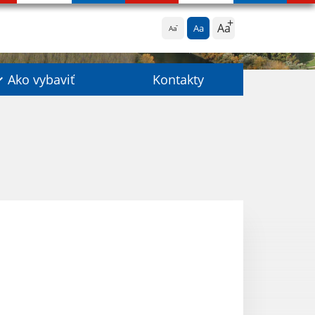
Aa
Aa
Aa
Ako vybaviť
Kontakty