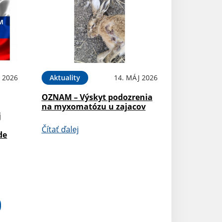
 2026
Aktuality
14. MÁJ 2026
OZNAM – Výskyt podozrenia
na myxomatózu u zajacov
j
Čítať ďalej
de