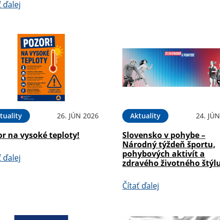
ť ďalej
tuality
26. JÚN 2026
Aktuality
24. JÚ
r na vysoké teploty!
Slovensko v pohybe –
Národný týždeň športu,
pohybových aktivít a
ť ďalej
zdravého životného štýl
Čítať ďalej