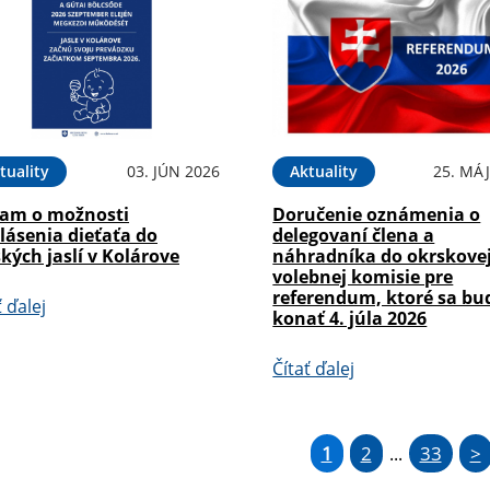
tuality
03. JÚN 2026
Aktuality
25. MÁJ
am o možnosti
Doručenie oznámenia o
lásenia dieťaťa do
delegovaní člena a
kých jaslí v Kolárove
náhradníka do okrskove
volebnej komisie pre
referendum, ktoré sa bu
ť ďalej
konať 4. júla 2026
Čítať ďalej
1
2
33
>
...