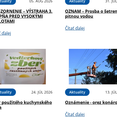
tuality
05. AUG 2026
Aktuality
31. JÚ
ZORNENIE – VÝSTRAHA 3.
OZNAM – Prosba o šetren
PŇA PRED VYSOKÝMI
pitnou vodou
LOTAMI
Čítať ďalej
ť ďalej
tuality
24. JÚL 2026
Aktuality
13. JÚ
r použitého kuchynského
Oznámenie - orez konár
a
Čítať ďalej