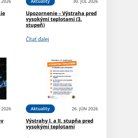
L 2026
Aktuality
30. JÚL 2026
ie
Upozornenie – Výstraha pred
vysokými teplotami (3.
stupeň)
Čítať ďalej
L 2026
Aktuality
26. JÚN 2026
ov
Výstrahy I. a II. stupňa pred
vysokými teplotami