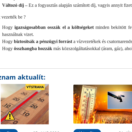
Változó díj –
Ez a fogyasztás alapján számított díj, vagyis annyit fize
 vezették be ?
Hogy
igazságosabban osszák el a költségeket
minden bekötött fe
használnak vizet.
Hogy
biztosítsák a pénzügyi forrást
a vízvezetékek és csatornarendsz
Hogy
összhangba hozzák
más közszolgáltatásokkal (áram, gáz), aho
znam aktualít: