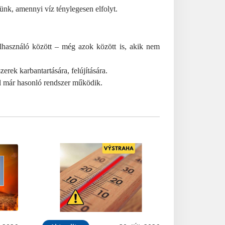
tünk, amennyi víz ténylegesen elfolyt.
lhasználó között – még azok között is, akik nem
erek karbantartására, felújítására.
l már hasonló rendszer működik.