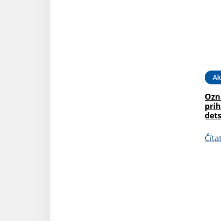
Ak
Ozn
prih
dets
Číta