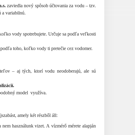
.s.
zaviedla nový spôsob účtovania za vodu – tzv.
 a variabilnú.
 koľko vody spotrebujete. Určuje sa podľa veľkosti
 podľa toho, koľko vody ti pretečie cez vodomer.
eľov – aj tých, ktorí vodu neodoberajú, ale sú
izácií.
ž podobný model využíva.
jszabást, amely két részből áll:
lán nem használunk vizet. A vízmérő mérete alapján