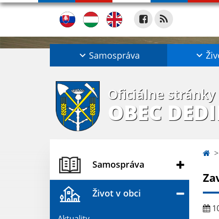
Samospráva
Živ
Oficiálne stránky
OBEC DED
Samospráva
Za
Život v obci
10
Aktuality