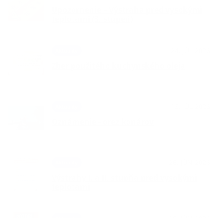
Upozornenie – Výstraha pred vysokými
teplotami (3. stupeň)
24. JÚL 2026
Aktuality
Zber použitého kuchynského oleja
13. JÚL 2026
Aktuality
Oznámenie - orez konárov
26. JÚN 2026
Aktuality
Výstrahy I. a II. stupňa pred vysokými
teplotami