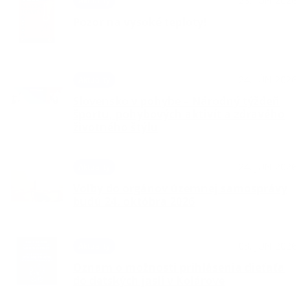
26. JÚN 2026
Aktuality
Pozor na vysoké teploty!
24. JÚN 2026
Aktuality
Slovensko v pohybe – Národný týždeň
športu, pohybových aktivít a zdravého
životného štýlu
24. JÚN 2026
Aktuality
Voľby do orgánov územnej samosprávy
budú 24. októbra 2026
03. JÚN 2026
Aktuality
Oznam o možnosti prihlásenia dieťaťa
do detských jaslí v Kolárove