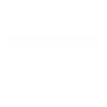
Príloha
*
povinné položky
*
Oboznámil som sa so
spracúvaním osobných údajov
Google reCaptcha Response
Odoslať správu
Rýchle odkazy
O obci
História
Školstvo
Kultúra
Fotogaléria
Kontakty