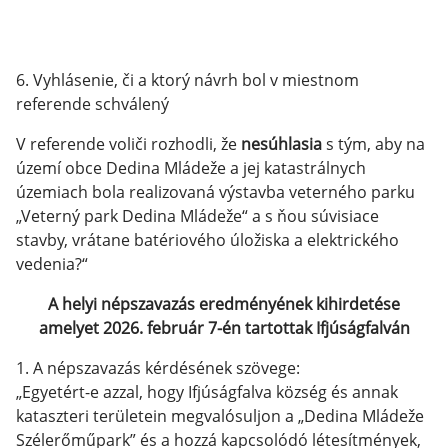
6. Vyhlásenie, či a ktorý návrh bol v miestnom
referende schválený
V referende voliči rozhodli, že
nesúhlasia
s tým, aby na
území obce Dedina Mládeže a jej katastrálnych
územiach bola realizovaná výstavba veterného parku
„Veterný park Dedina Mládeže“ a s ňou súvisiace
stavby, vrátane batériového úložiska a elektrického
vedenia?“
A helyi népszavazás eredményének kihirdetése
amelyet 2026. február 7-én tartottak Ifjúságfalván
1. A népszavazás kérdésének szövege:
„Egyetért-e azzal, hogy Ifjúságfalva község és annak
kataszteri területein megvalósuljon a „Dedina Mládeže
Szélerőműpark” és a hozzá kapcsolódó létesítmények,