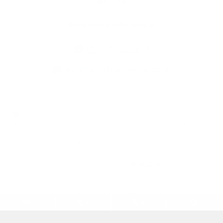
Kontaktné informácie
+421 35 777 91 31
info@obecdedinamladeze.sk
využite možnosť získavania aktuálnych informácií s využitím RSS
,
CMS systém (redakčný) systém ECHELON 2,
Mapa stránok
,
web portál
,
webhosting
,
webex.digital, s.r.o.
,
domény
,
registrácia domény
,
spoločnosť webex.digital, s.r.o.
,
technický prevádzkovateľ
Posledná aktualizácia:
05.08.2026
Vytlačiť stránku
|
Vyhlásenie o prístupnosti
Autorské práva
|
Cookies
.
.
.
.
.
.
webdesign
|