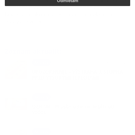
kataszteri területein megvalósuljon a „Dedina Mládeže
Odmietam
Szélerőműpark” és a hozzá kapcsolódó létesítmények,
beleértve az akkumulátoros energiatárolót és a
villamos vezetéket?”
Zoznam aktualít:
05. AUG 2026
Aktuality
UPOZORNENIE – VÝSTRAHA 3. STUPŇA
PRED VYSOKÝMI TEPLOTAMI
31. JÚL 2026
Aktuality
OZNAM – Prosba o šetrenie pitnou
vodou
30. JÚL 2026
Aktuality