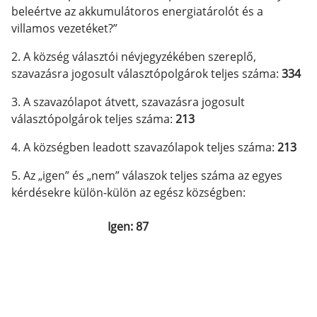
beleértve az akkumulátoros energiatárolót és a
villamos vezetéket?”
2. A község választói névjegyzékében szereplő,
szavazásra jogosult választópolgárok teljes száma:
334
3. A szavazólapot átvett, szavazásra jogosult
választópolgárok teljes száma:
213
4. A községben leadott szavazólapok teljes száma:
213
5. Az „igen” és „nem” válaszok teljes száma az egyes
kérdésekre külön-külön az egész községben:
Igen: 87