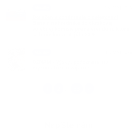
25. MÁJ 2026
Aktuality
Doručenie oznámenia o delegovaní
člena a náhradníka do okrskovej
volebnej komisie pre referendum, ktoré
sa bude konať 4. júla 2026
14. MÁJ 2026
Aktuality
OZNAM – Výskyt podozrenia na
myxomatózu u zajacov
1
2
33
>
...
Napíšte nám