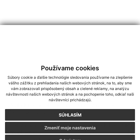
Používame cookies
Súbory cookie a ďalšie technológie sledovania používame na zlepšenie
vášho zážitku z prehliadania našich webových stránok, na to, aby sme
vám zobrazovali prispôsobený obsah a cielené reklamy, na analýzu
návštevnosti našich webových stránok a na pochopenie toho, odkiaľ naši
návštevníci prichádzajú.
6. Nyilatkozat arról, hogy a helyi népszavazáson
elfogadták-e a javaslatot, és melyiket:
SÚHLASÍM
A népszavazáson a választók úgy döntöttek, hogy
nem
Zmeniť moje nastavenia
értenek egyet
azzal, hogy Ifjúságfalva község és annak