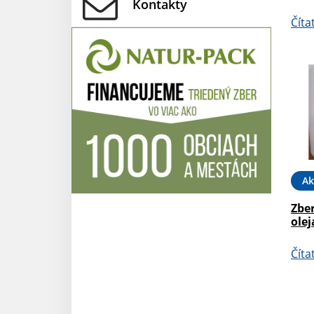
Kontakty
Číta
Ak
Zbe
olej
Číta