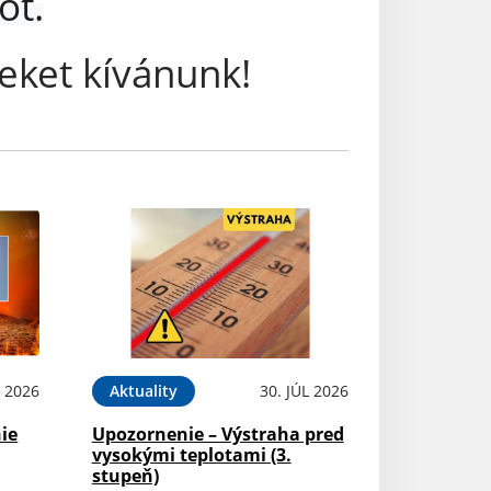
ot.
eket kívánunk!
L 2026
Aktuality
30. JÚL 2026
ie
Upozornenie – Výstraha pred
vysokými teplotami (3.
stupeň)