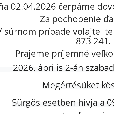
ňa 02.04.2026 čerpáme dov
Za pochopenie ď
V súrnom prípade volajte te
873 241.
Prajeme príjemné veľko
2026. április 2-án szab
Megértésüket kös
Sürgős esetben hívja a 