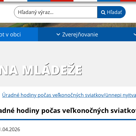
Hľadaný výraz...
Hľadať
ot v obci
Zverejňovanie
INA MLÁDEŽE
Úradné hodiny počas veľkonočných sviatkov/ünnepi nyitva
adné hodiny počas veľkonočných sviatkov
.04.2026