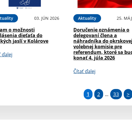
tuality
03. JÚN 2026
Aktuality
25. MÁJ
am o možnosti
Doručenie oznámenia o
lásenia dieťaťa do
delegovaní člena a
kých jaslí v Kolárove
náhradníka do okrskove
volebnej komisie pre
referendum, ktoré sa bu
ť ďalej
konať 4. júla 2026
Čítať ďalej
1
2
33
>
...