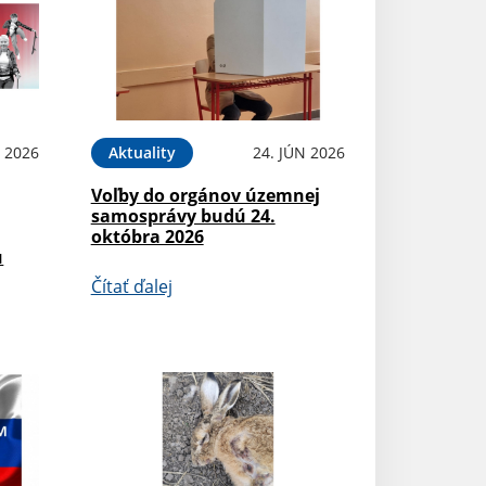
N 2026
Aktuality
24. JÚN 2026
Voľby do orgánov územnej
samosprávy budú 24.
októbra 2026
u
Čítať ďalej