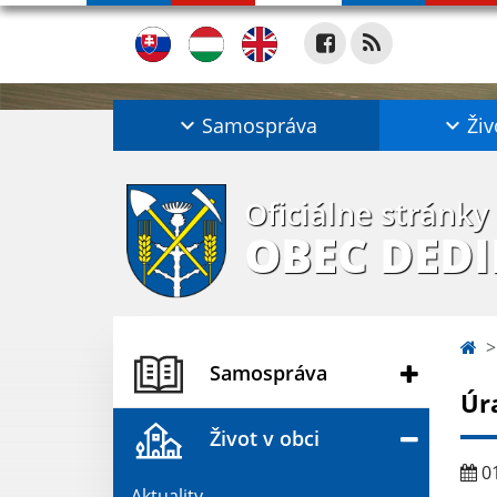
Samospráva
Živ
Oficiálne stránky
OBEC DED
Samospráva
Úr
Život v obci
01
Aktuality