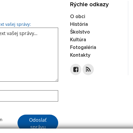
Rýchle odkazy
O obci
Text vašej správy...
xt vašej správy:
História
Školstvo
Kultúra
Fotogaléria
Kontakty
Google reCaptcha Response
Odoslať
ím
správu