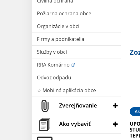
Civilná ochrana
Požiarna ochrana obce
Organizácie v obci
Firmy a podnikatelia
Zo
Služby v obci
RRA Komárno
Odvoz odpadu
☆ Mobilná aplikácia obce
Zverejňovanie
Ak
Ako vybaviť
UPO
STU
TEP