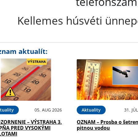
telefonszám
Kellemes húsvéti ünnep
znam aktualít:
tuality
05. AUG 2026
Aktuality
31. JÚ
ZORNENIE – VÝSTRAHA 3.
OZNAM – Prosba o šetren
PŇA PRED VYSOKÝMI
pitnou vodou
LOTAMI