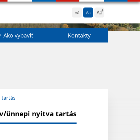
Aa
Aa
Aa
Ako vybaviť
Kontakty
 tartás
/ünnepi nyitva tartás