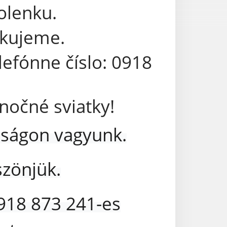
olenku.
akujeme.
lefónne číslo: 0918
nočné sviatky!
adságon vagyunk.
zönjük.
0918 873 241-es