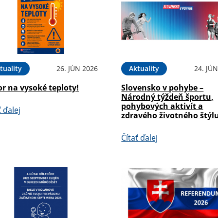
tuality
26. JÚN 2026
Aktuality
24. JÚ
r na vysoké teploty!
Slovensko v pohybe –
Národný týždeň športu,
pohybových aktivít a
ť ďalej
zdravého životného štýl
Čítať ďalej