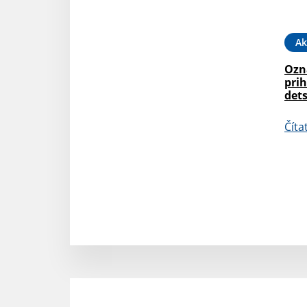
Ak
Ozn
prih
dets
Číta