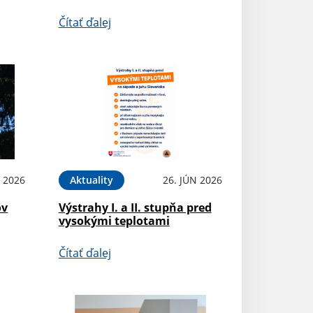
Čítať ďalej
L 2026
Aktuality
26. JÚN 2026
ov
Výstrahy I. a II. stupňa pred
vysokými teplotami
Čítať ďalej