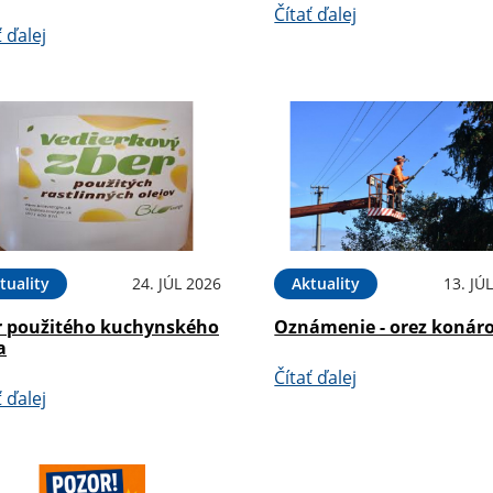
Čítať ďalej
ť ďalej
tuality
24. JÚL 2026
Aktuality
13. JÚ
r použitého kuchynského
Oznámenie - orez konár
a
Čítať ďalej
ť ďalej