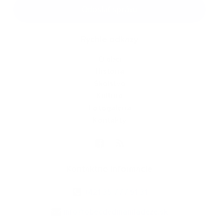
Google reCaptcha Response
Odoslať správu
Rýchle odkazy
O obci
História
Školstvo
Kultúra
Fotogaléria
Kontakty
Kontaktné informácie
+421 35 777 91 31
info@obecdedinamladeze.sk