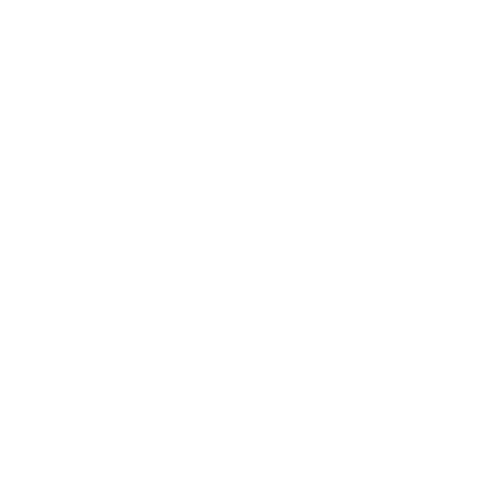
14. MÁJ 2026
Aktuality
OZNAM – Výskyt podozrenia na
myxomatózu u zajacov
1
2
33
>
...
Napíšte nám
Meno
Priezvisko
E-mailová adresa
*
Meno:
*
Priezvisko: