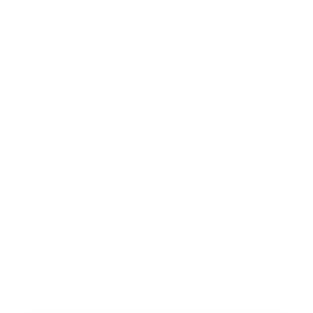
*
E-mailová adresa:
Text vašej správy...
*
Text vašej správy:
Príloha:
Príloha
*
povinné položky
*
Oboznámil som sa so
spracúvaním osobných údajov