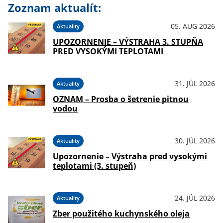
Zoznam aktualít:
05. AUG 2026
Aktuality
UPOZORNENIE – VÝSTRAHA 3. STUPŇA
PRED VYSOKÝMI TEPLOTAMI
31. JÚL 2026
Aktuality
OZNAM – Prosba o šetrenie pitnou
vodou
30. JÚL 2026
Aktuality
Upozornenie – Výstraha pred vysokými
teplotami (3. stupeň)
24. JÚL 2026
Aktuality
Zber použitého kuchynského oleja