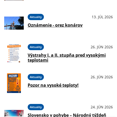
13. JÚL 2026
Aktuality
Oznámenie - orez konárov
26. JÚN 2026
Aktuality
Výstrahy I. a II. stupňa pred vysokými
teplotami
26. JÚN 2026
Aktuality
Pozor na vysoké teploty!
24. JÚN 2026
Aktuality
Slovensko v pohybe – Národný týždeň