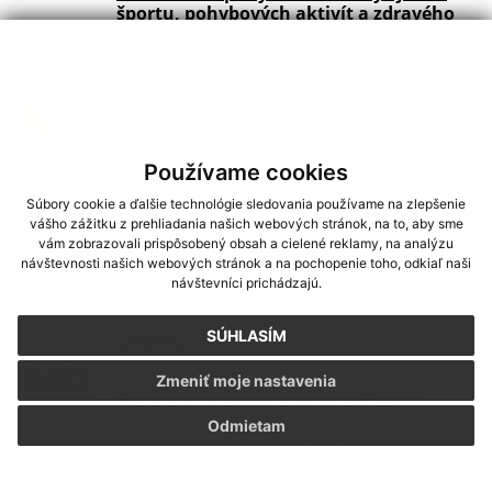
športu, pohybových aktivít a zdravého
životného štýlu
24. JÚN 2026
Aktuality
Voľby do orgánov územnej samosprávy
budú 24. októbra 2026
Používame cookies
Súbory cookie a ďalšie technológie sledovania používame na zlepšenie
03. JÚN 2026
Aktuality
vášho zážitku z prehliadania našich webových stránok, na to, aby sme
vám zobrazovali prispôsobený obsah a cielené reklamy, na analýzu
Oznam o možnosti prihlásenia dieťaťa
návštevnosti našich webových stránok a na pochopenie toho, odkiaľ naši
do detských jaslí v Kolárove
návštevníci prichádzajú.
SÚHLASÍM
25. MÁJ 2026
Aktuality
Zmeniť moje nastavenia
Doručenie oznámenia o delegovaní
člena a náhradníka do okrskovej
volebnej komisie pre referendum, ktoré
Odmietam
sa bude konať 4. júla 2026