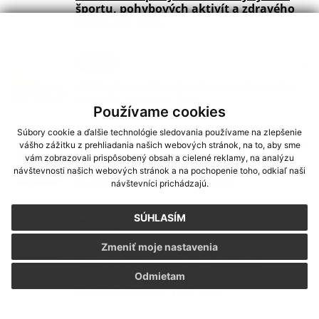
športu, pohybových aktivít a zdravého
životného štýlu
24. JÚN 2026
Aktuality
Voľby do orgánov územnej samosprávy
budú 24. októbra 2026
Používame cookies
Súbory cookie a ďalšie technológie sledovania používame na zlepšenie
03. JÚN 2026
Aktuality
vášho zážitku z prehliadania našich webových stránok, na to, aby sme
vám zobrazovali prispôsobený obsah a cielené reklamy, na analýzu
Oznam o možnosti prihlásenia dieťaťa
návštevnosti našich webových stránok a na pochopenie toho, odkiaľ naši
do detských jaslí v Kolárove
návštevníci prichádzajú.
SÚHLASÍM
25. MÁJ 2026
Aktuality
Zmeniť moje nastavenia
Doručenie oznámenia o delegovaní
člena a náhradníka do okrskovej
volebnej komisie pre referendum, ktoré
Odmietam
sa bude konať 4. júla 2026