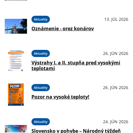
13. JÚL 2026
Aktuality
Oznámenie - orez konárov
26. JÚN 2026
Aktuality
Výstrahy I. a II. stupňa pred vysokými
teplotami
26. JÚN 2026
Aktuality
Pozor na vysoké teploty!
24. JÚN 2026
Aktuality
Slovensko v pohybe – Národný týždeň