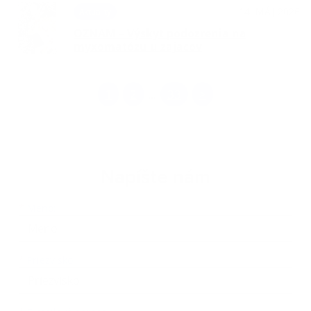
14. MÁJ 2026
Aktuality
OZNAM – Výskyt podozrenia na
myxomatózu u zajacov
1
2
33
>
...
Napíšte nám
Meno
Priezvisko
E-mailová adresa
*
Meno:
*
Priezvisko: