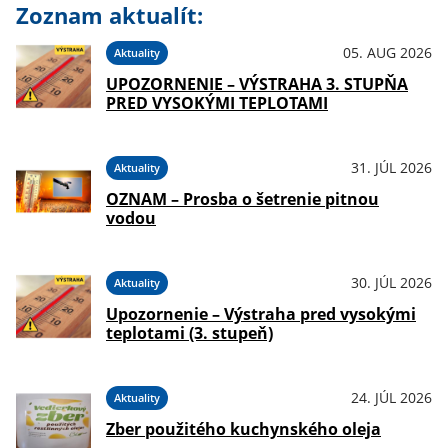
Zoznam aktualít:
05. AUG 2026
Aktuality
UPOZORNENIE – VÝSTRAHA 3. STUPŇA
PRED VYSOKÝMI TEPLOTAMI
31. JÚL 2026
Aktuality
OZNAM – Prosba o šetrenie pitnou
vodou
30. JÚL 2026
Aktuality
Upozornenie – Výstraha pred vysokými
teplotami (3. stupeň)
24. JÚL 2026
Aktuality
Zber použitého kuchynského oleja