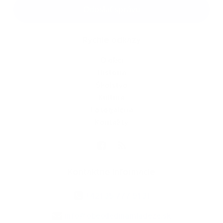
Google reCaptcha Response
Odoslať správu
Rýchle odkazy
O obci
História
Školstvo
Kultúra
Fotogaléria
Kontakty
Kontaktné informácie
+421 35 777 91 31
info@obecdedinamladeze.sk