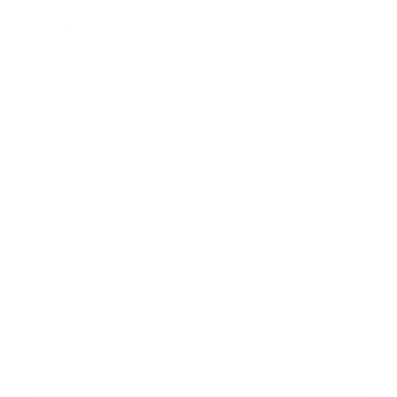
*
E-mailová adresa:
Text vašej správy...
*
Text vašej správy:
Príloha:
Príloha
*
povinné položky
*
Oboznámil som sa so
spracúvaním osobných údajov