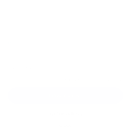
Príloha:
Príloha
*
povinné položky
*
Oboznámil som sa so
spracúvaním osobných údajov
Google reCaptcha Response
Odoslať správu
Rýchle odkazy
O obci