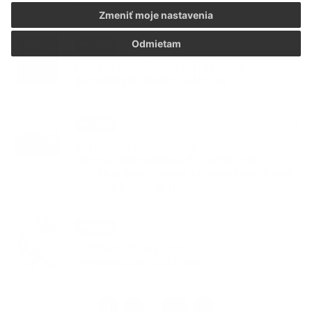
Zmeniť moje nastavenia
03. JÚN 2026
Odmietam
Aktuality
Oznam o možnosti prihlásenia dieťaťa
do detských jaslí v Kolárove
25. MÁJ 2026
Aktuality
Doručenie oznámenia o delegovaní
člena a náhradníka do okrskovej
volebnej komisie pre referendum, ktoré
sa bude konať 4. júla 2026
14. MÁJ 2026
Aktuality
OZNAM – Výskyt podozrenia na
myxomatózu u zajacov
1
2
33
>
...