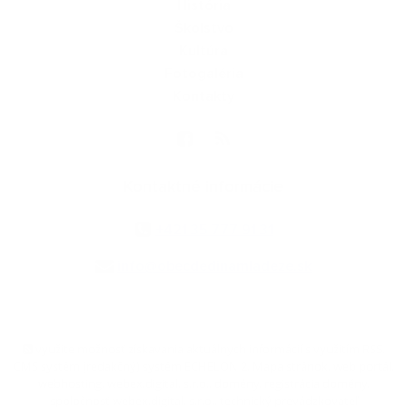
História
Školstvo
Kultúra
Fotogaléria
Kontakty
Kontaktné informácie
+421 35 777 91 31
info@obecdedinamladeze.sk
využite možnosť získavania aktuálnych informácií s využitím RSS
,
CMS systém (redakčný) systém ECHELON 2,
Mapa stránok
,
web portál
,
webhosting
,
webex.digital, s.r.o.
,
domény
,
registrácia domény
,
spoločnosť webex.digital, s.r.o.
,
technický prevádzkovateľ