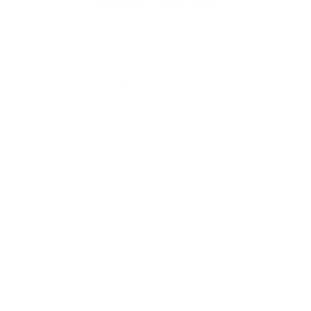
Napíšte nám
Meno
Priezvisko
E-mailová adresa
*
Meno:
*
Priezvisko:
*
E-mailová adresa:
Text vašej správy...
*
Text vašej správy: