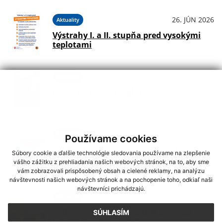
26. JÚN 2026
Aktuality
Výstrahy I. a II. stupňa pred vysokými
teplotami
26. JÚN 2026
Aktuality
Pozor na vysoké teploty!
24. JÚN 2026
Aktuality
Používame cookies
Slovensko v pohybe – Národný týždeň
Súbory cookie a ďalšie technológie sledovania používame na zlepšenie
športu, pohybových aktivít a zdravého
vášho zážitku z prehliadania našich webových stránok, na to, aby sme
životného štýlu
vám zobrazovali prispôsobený obsah a cielené reklamy, na analýzu
návštevnosti našich webových stránok a na pochopenie toho, odkiaľ naši
návštevníci prichádzajú.
24. JÚN 2026
Aktuality
Voľby do orgánov územnej samosprávy
SÚHLASÍM
budú 24. októbra 2026