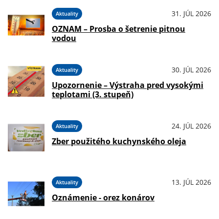
31. JÚL 2026
Aktuality
OZNAM – Prosba o šetrenie pitnou
vodou
30. JÚL 2026
Aktuality
Upozornenie – Výstraha pred vysokými
teplotami (3. stupeň)
24. JÚL 2026
Aktuality
Zber použitého kuchynského oleja
13. JÚL 2026
Aktuality
Oznámenie - orez konárov