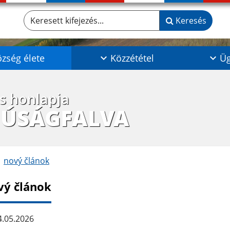
Keresett kifejezés...
Keresés
zség élete
Közzététel
Üg
os honlapja
JÚSÁGFALVA
nový článok
vý článok
.05.2026