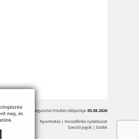
 böngészési
A legutolsó frissítés időpontja:
05.08.2026
enít meg, és
tóink.
Nyomtatás
|
Hozzáférési nyilatkozat
Szerzői jogok
|
Sütikk