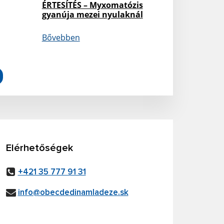
ÉRTESÍTÉS – Myxomatózis
gyanúja mezei nyulaknál
Bővebben
Elérhetőségek
+421 35 777 91 31
info@obecdedinamladeze.sk