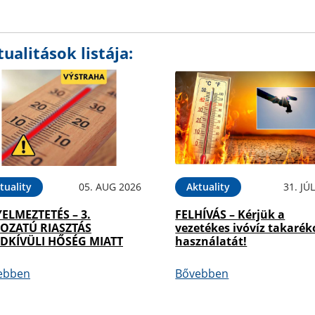
ualitások listája:
tuality
05. AUG 2026
Aktuality
31. JÚ
YELMEZTETÉS – 3.
FELHÍVÁS – Kérjük a
OZATÚ RIASZTÁS
vezetékes ivóvíz takarék
DKÍVÜLI HŐSÉG MIATT
használatát!
ebben
Bővebben