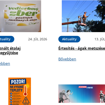
tuality
24. JÚL 2026
Aktuality
13. JÚ
nált étolaj
Értesítés - ágak metszés
zegyűjtése
Bővebben
ebben