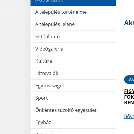
A település történelme
Akt
A település jelene
Fotóalbum
Videógaléria
Kultúra
Látnivalók
Ak
Egy kis sziget
FIG
FOK
Sport
REN
Önkéntes tűzoltó egyesület
Bőv
Egyház