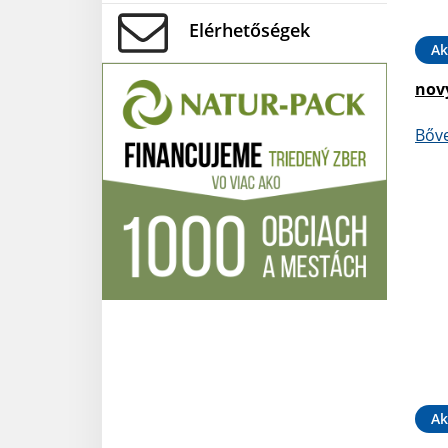
Elérhetőségek
Ak
nov
Bőv
Ak