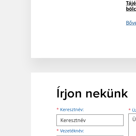
Tájé
bölc
Bőv
Írjon nekünk
Keresztnév
Vezetéknév
E-mail cím
*
Keresztnév:
*
Üz
*
Vezetéknév: