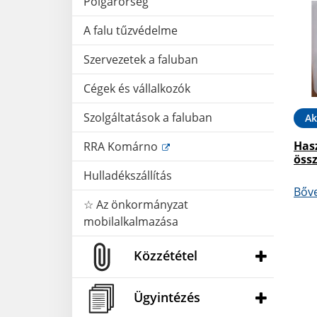
Polgárőrség
A falu tűzvédelme
Szervezetek a faluban
Cégek és vállalkozók
Szolgáltatások a faluban
Ak
Hasz
RRA Komárno
öss
Hulladékszállítás
Bőv
☆ Az önkormányzat
mobilalkalmazása
Közzététel
Ügyintézés