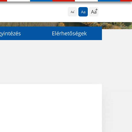
Aa
Aa
Aa
yintézés
Elérhetőségek