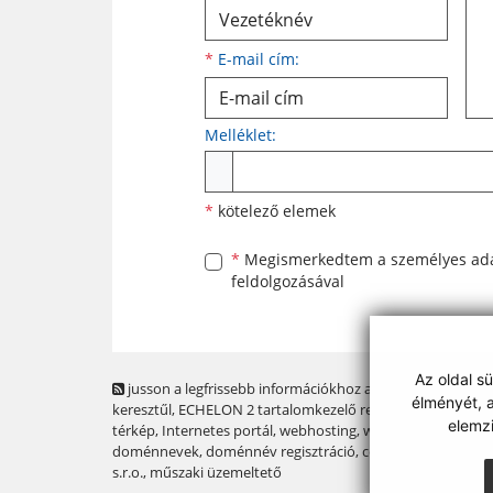
*
E-mail cím:
Melléklet:
Melléklet
*
kötelező elemek
*
Megismerkedtem a
személyes ad
feldolgozásával
Az oldal s
jusson a legfrissebb információkhoz az RSS csatornánk
élményét, a
keresztűl
, ECHELON 2 tartalomkezelő rendszer,
Honlap
elemz
térkép
,
Internetes portál
,
webhosting
,
webex.digital, s.r.o.
,
doménnevek
,
doménnév regisztráció
,
cég webex.digital,
s.r.o.
,
műszaki üzemeltető