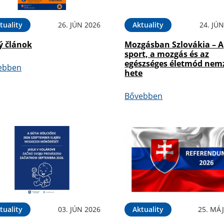
tuality
26. JÚN 2026
Aktuality
24. JÚ
ý článok
Mozgásban Szlovákia – A
sport, a mozgás és az
egészséges életmód nem
ebben
hete
Bővebben
tuality
03. JÚN 2026
Aktuality
25. MÁJ