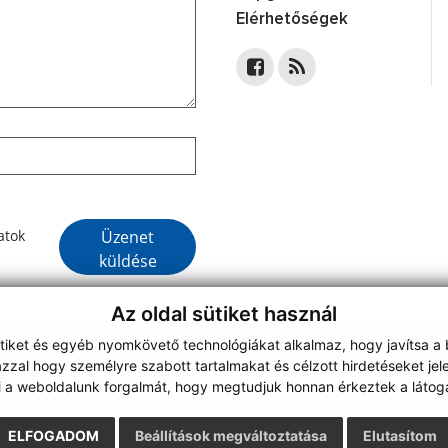
Elérhetőségek
Google reCaptcha Response
Üzenet
atok
küldése
Az oldal sütiket használ
ütiket és egyéb nyomkövető technológiákat alkalmaz, hogy javítsa a
on
zzal hogy személyre szabott tartalmakat és célzott hirdetéseket jel
webdesign
|
i a weboldalunk forgalmát, hogy megtudjuk honnan érkeztek a látoga
ELFOGADOM
Beállítások megváltoztatása
Elutasítom