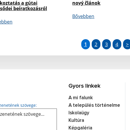
koztatás a gútai
nový článok
sődei beíratkozásról
Bővebben
ebben
1
2
3
4
>
Gyors linkek
A mi falunk
Üzenetének szövege...
enetének szövege:
A település történelme
Iskolaügy
Kultúra
Képgaléria