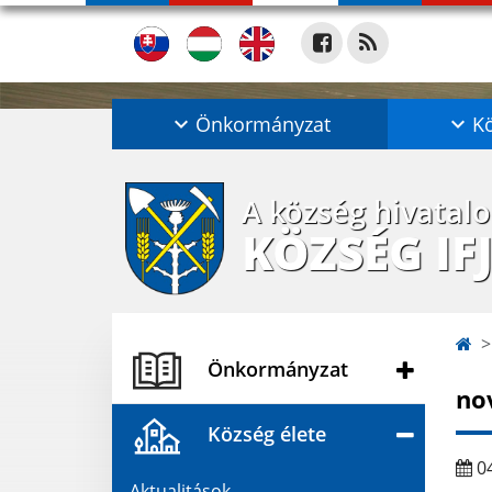
Önkormányzat
Kö
A község hivatal
KÖZSÉG IF
Önkormányzat
no
Község élete
04
Aktualitások