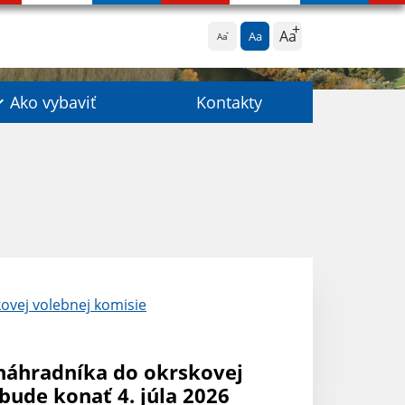
Aa
Aa
Aa
Ako vybaviť
Kontakty
ovej volebnej komisie
náhradníka do okrskovej
bude konať 4. júla 2026