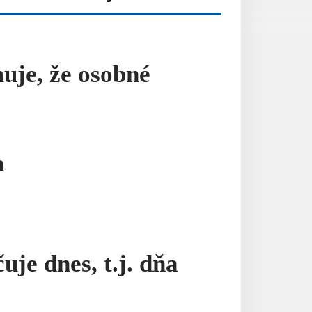
je, že osobné
a
je dnes, t.j. dňa