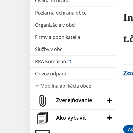
Civilná ochrana
Požiarna ochrana obce
I
Organizácie v obci
t.
Firmy a podnikatelia
Služby v obci
RRA Komárno
Zo
Odvoz odpadu
☆ Mobilná aplikácia obce
Zverejňovanie
Ako vybaviť
Ak