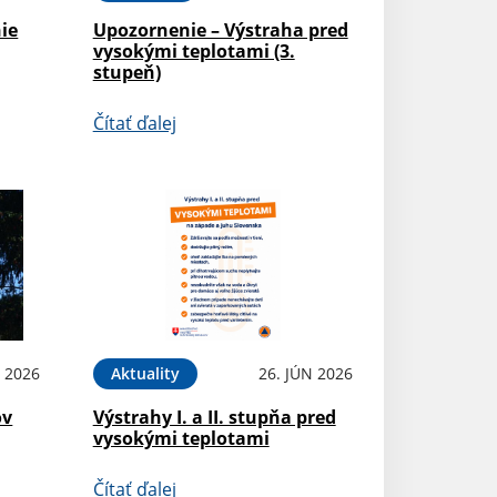
ie
Upozornenie – Výstraha pred
vysokými teplotami (3.
stupeň)
Čítať ďalej
L 2026
Aktuality
26. JÚN 2026
ov
Výstrahy I. a II. stupňa pred
vysokými teplotami
Čítať ďalej