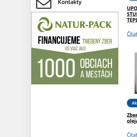
Kontakty
UPO
STU
TEP
Číta
Ak
Zbe
olej
Číta