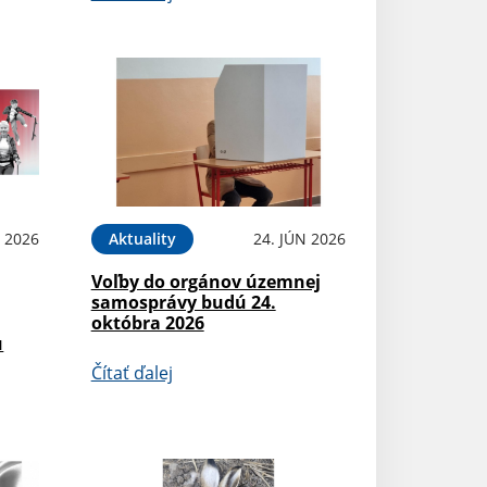
N 2026
Aktuality
24. JÚN 2026
Voľby do orgánov územnej
samosprávy budú 24.
októbra 2026
u
Čítať ďalej