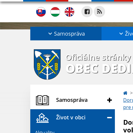
Samospráva
Živ
Oficiálne stránky
OBEC DED
Samospráva
Doru
pre 
Život v obci
Do
vo
Aktuality