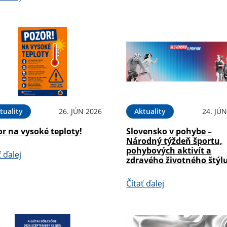
tuality
26. JÚN 2026
Aktuality
24. JÚ
r na vysoké teploty!
Slovensko v pohybe –
Národný týždeň športu,
pohybových aktivít a
ť ďalej
zdravého životného štýl
Čítať ďalej