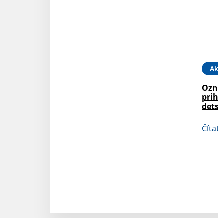
Ak
Ozn
prih
dets
Číta