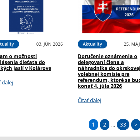
tuality
03. JÚN 2026
Aktuality
25. MÁJ
am o možnosti
Doručenie oznámenia o
lásenia dieťaťa do
delegovaní člena a
kých jaslí v Kolárove
náhradníka do okrskove
volebnej komisie pre
referendum, ktoré sa bu
ť ďalej
konať 4. júla 2026
Čítať ďalej
1
2
33
>
...