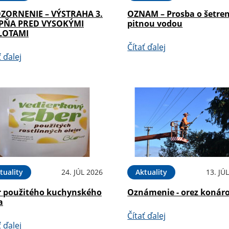
ZORNENIE – VÝSTRAHA 3.
OZNAM – Prosba o šetren
PŇA PRED VYSOKÝMI
pitnou vodou
LOTAMI
Čítať ďalej
ť ďalej
tuality
24. JÚL 2026
Aktuality
13. JÚ
r použitého kuchynského
Oznámenie - orez konár
a
Čítať ďalej
ť ďalej