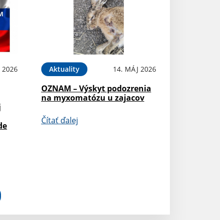
 2026
Aktuality
14. MÁJ 2026
OZNAM – Výskyt podozrenia
na myxomatózu u zajacov
j
Čítať ďalej
de