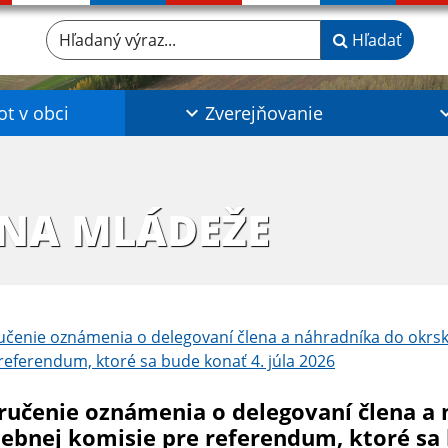
Hľadaný výraz...
Hľadať
ot v obci
Zverejňovanie
INA MLÁDEŽE
čenie oznámenia o delegovaní člena a náhradníka do okrsk
referendum, ktoré sa bude konať 4. júla 2026
ručenie oznámenia o delegovaní člena a 
lebnej komisie pre referendum, ktoré sa 