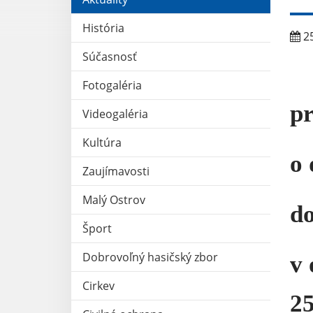
História
25
Súčasnosť
Fotogaléria
pr
Videogaléria
Kultúra
o 
Zaujímavosti
Malý Ostrov
do
Šport
Dobrovoľný hasičský zbor
v 
Cirkev
25