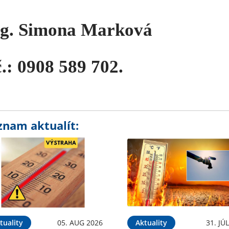
ng. Simona Marková
č.: 0908 589 702.
znam aktualít:
tuality
05. AUG 2026
Aktuality
31. JÚ