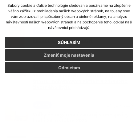
Výstrahy I. a II. stupňa pred vysokými
Súbory cookie a ďalšie technológie sledovania používame na zlepšenie
teplotami
vášho zážitku z prehliadania našich webových stránok, na to, aby sme
vám zobrazovali prispôsobený obsah a cielené reklamy, na analýzu
návštevnosti našich webových stránok a na pochopenie toho, odkiaľ naši
návštevníci prichádzajú.
26. JÚN 2026
Aktuality
Pozor na vysoké teploty!
SÚHLASÍM
Zmeniť moje nastavenia
24. JÚN 2026
Aktuality
Odmietam
Slovensko v pohybe – Národný týždeň
športu, pohybových aktivít a zdravého
životného štýlu
24. JÚN 2026
Aktuality
Voľby do orgánov územnej samosprávy
budú 24. októbra 2026