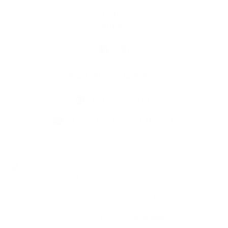
Kultúra
Fotogaléria
Kontakty
Kontaktné informácie
+421 35 777 91 31
info@obecdedinamladeze.sk
využite možnosť získavania aktuálnych informácií s využitím RSS
,
CMS systém (redakčný) systém ECHELON 2,
Mapa stránok
,
web portál
,
webhosting
,
webex.digital, s.r.o.
,
domény
,
registrácia domény
,
spoločnosť webex.digital, s.r.o.
,
technický prevádzkovateľ
Posledná aktualizácia:
05.08.2026