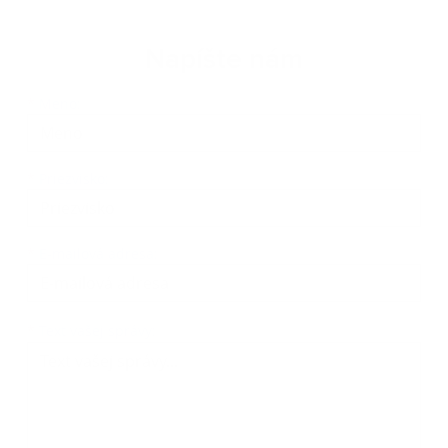
Napíšte nám
Meno
Priezvisko
E-mailová adresa
*
Meno:
*
Priezvisko:
*
E-mailová adresa:
Text vašej správy...
*
Text vašej správy: