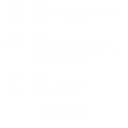
03. JÚN 2026
Aktuality
Oznam o možnosti prihlásenia dieťaťa
do detských jaslí v Kolárove
25. MÁJ 2026
Aktuality
Doručenie oznámenia o delegovaní
člena a náhradníka do okrskovej
volebnej komisie pre referendum, ktoré
sa bude konať 4. júla 2026
14. MÁJ 2026
Aktuality
OZNAM – Výskyt podozrenia na
myxomatózu u zajacov
1
2
33
>
...