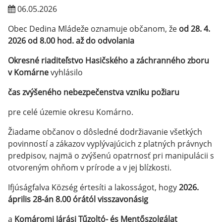
06.05.2026
Obec Dedina Mládeže oznamuje občanom, že
od 28. 4.
2026 od 8.00 hod. až do odvolania
Okresné riaditeľstvo Hasičského a záchranného zboru
v Komárne
vyhlásilo
čas zvýšeného nebezpečenstva vzniku požiaru
pre celé územie okresu Komárno.
Žiadame občanov o dôsledné dodržiavanie všetkých
povinností a zákazov vyplývajúcich z platných právnych
predpisov, najmä o zvýšenú opatrnosť pri manipulácii s
otvoreným ohňom v prírode a v jej blízkosti.
Ifjúságfalva Község értesíti a lakosságot, hogy
2026.
április 28-án 8.00 órától visszavonásig
a
Komáromi Járási Tűzoltó- és Mentőszolgálat