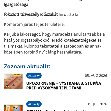
Igazgatósága
fokozott tűzveszély időszakát
hirdette ki
Komárom járás teljes területére.
Kérjük a lakosságot, hogy maradéktalanul tartsák be a
hatályos jogszabályokból eredő kötelezettségeket és
tilalmakat, különös tekintettel a szabadban és annak
közelében történő nyílt láng használatára.
Zoznam aktualít:
05. AUG 2026
Aktuality
UPOZORNENIE – VÝSTRAHA 3. STUPŇA
PRED VYSOKÝMI TEPLOTAMI
31. JÚL 2026
Aktuality