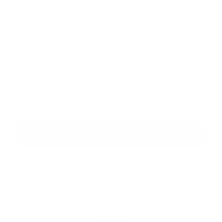
Príloha:
Príloha
*
povinné položky
*
Oboznámil som sa so
spracúvaním osobných údajov
Google reCaptcha Response
Odoslať správu
Rýchle odkazy
O obci
História
Školstvo