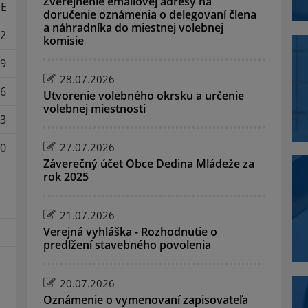
Zverejnenie emailovej adresy na
E
doručenie oznámenia o delegovaní člena
a náhradníka do miestnej volebnej
2
komisie
9
28.07.2026
6
Utvorenie volebného okrsku a určenie
volebnej miestnosti
3
0
27.07.2026
Záverečný účet Obce Dedina Mládeže za
rok 2025
21.07.2026
Verejná vyhláška - Rozhodnutie o
predlžení stavebného povolenia
20.07.2026
Oznámenie o vymenovaní zapisovateľa