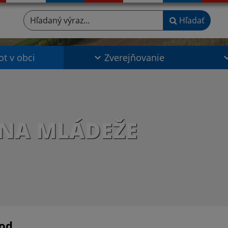
Hľadaný výraz...
Hľadať
ot v obci
Zverejňovanie
INA MLÁDEŽE
od