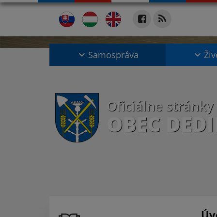
Samospráva
Živ
Oficiálne stránky
OBEC DED
Úv