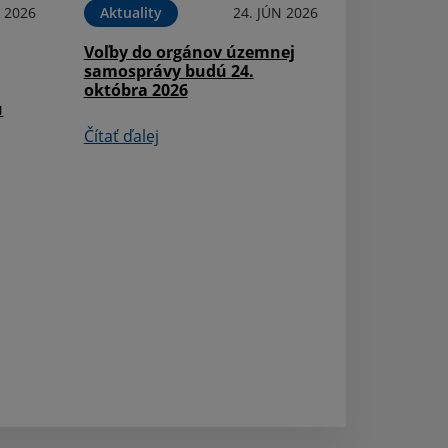
N 2026
Aktuality
24. JÚN 2026
Voľby do orgánov územnej
samosprávy budú 24.
októbra 2026
u
Aktuality
Čítať ďalej
Oznámenie o st
dokumente ''Pr
hospodárskeho 
sociálneho rozv
Komoča na roky
Čítať ďalej