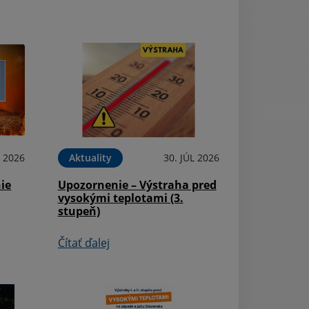
L 2026
Aktuality
30. JÚL 2026
Aktuality
ie
Upozornenie – Výstraha pred
Oznam o možno
vysokými teplotami (3.
prihlásenia dieť
stupeň)
detských jaslí v
Čítať ďalej
Čítať ďalej