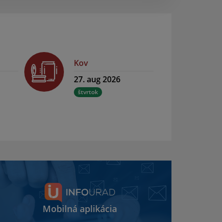
Kov
27. aug 2026
štvrtok
Mobilná aplikácia