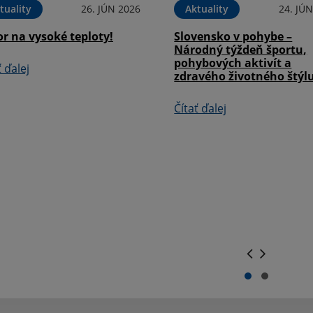
tuality
26. JÚN 2026
Aktuality
24. JÚ
r na vysoké teploty!
Slovensko v pohybe –
Národný týždeň športu,
pohybových aktivít a
ť ďalej
zdravého životného štýl
Čítať ďalej
.
.