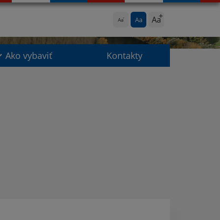
Aa
Aa
Aa
Ako vybaviť
Kontakty