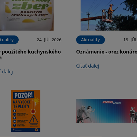
tuality
24. JÚL 2026
Aktuality
13. JÚ
r použitého kuchynského
Oznámenie - orez konár
a
Čítať ďalej
ť ďalej