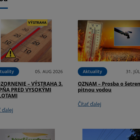
tuality
05. AUG 2026
Aktuality
31. JÚ
ZORNENIE – VÝSTRAHA 3.
OZNAM – Prosba o šetren
PŇA PRED VYSOKÝMI
pitnou vodou
LOTAMI
Čítať ďalej
ť ďalej